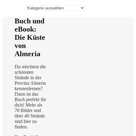
Hier
gelangt
ihr
Buch und
schnell
eBook:
zu
den
Die Küste
einzelnen
von
Kategorien
Almeria
Du möchtest die
schönsten
Strände in der
Provinz Almeria
kennenlernen?
Dann ist das
Buch perfekt für
dich! Mehr als
70 Bilder und
über 40 Strände
sind hier zu
finden.