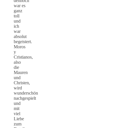
dennoch
war es
ganz
toll
und
ich
war
absolut
begeistert.
Moros
y
Cristianos,
also
die
Mauren
und
Christen,
wird
wunderschön
nachgespielt
und
mit
viel
Liebe
zum