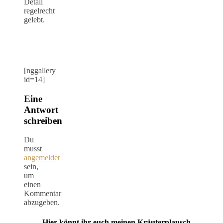
Detail
regelrecht
gelebt.
[nggallery
id=14]
Eine
Antwort
schreiben
Du
musst
angemeldet
sein,
um
einen
Kommentar
abzugeben.
Hier könnt ihr euch meinen Kräuterplausch