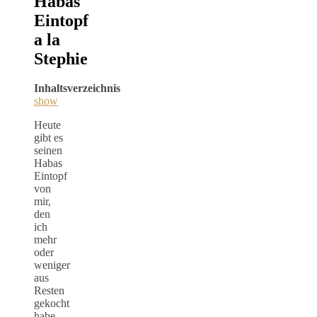
Habas
Eintopf
a la
Stephie
Inhaltsverzeichnis
show
Heute
gibt es
seinen
Habas
Eintopf
von
mir,
den
ich
mehr
oder
weniger
aus
Resten
gekocht
habe,