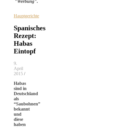
"Werbung".
Hauptgerichte
Spanisches
Rezept:
Habas
Eintopf
9.
April
2015
/
Habas
sind in
Deutschland
als
“Saubohnen”
bekannt
und
diese
haben