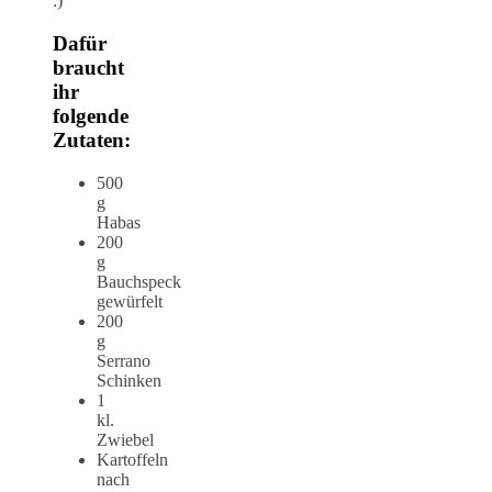
:)
Dafür
braucht
ihr
folgende
Zutaten:
500
g
Habas
200
g
Bauchspeck
gewürfelt
200
g
Serrano
Schinken
1
kl.
Zwiebel
Kartoffeln
nach