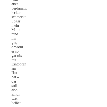
aber
verdammt
lecker
schmeckt.
Sogar
mein
Mann
fand
ihn
gut,
obwohl
er so
gar nix
mit
Eintöpfen
am
Hut
hat –
das
soll
also
schon
was
heißen