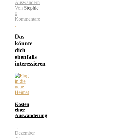
Auswandern
Von
Stephie
0
Kommentare
Das
könnte
dich
ebenfalls
interessieren
Kosten
einer
Auswanderung
1.
Dezember