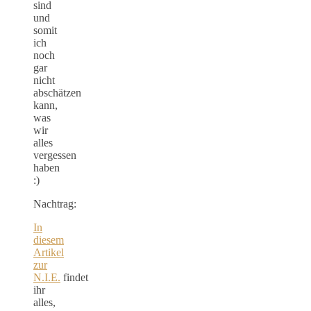
sind
und
somit
ich
noch
gar
nicht
abschätzen
kann,
was
wir
alles
vergessen
haben
:)
Nachtrag:
In
diesem
Artikel
zur
N.I.E.
findet
ihr
alles,