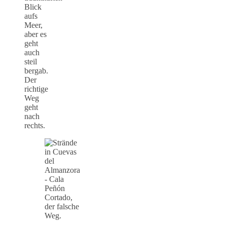
Blick
aufs
Meer,
aber es
geht
auch
steil
bergab.
Der
richtige
Weg
geht
nach
rechts.