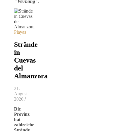
"Werbung".
Playas
Strände
in
Cuevas
del
Almanzora
21.
August
2020
/
Die
Provinz
hat
zahlreiche
Strände