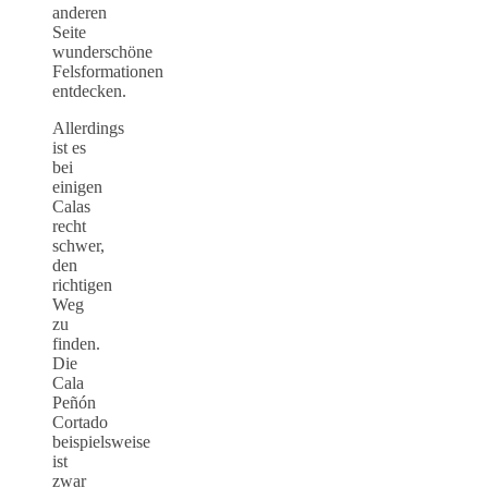
anderen
Seite
wunderschöne
Felsformationen
entdecken.
Allerdings
ist es
bei
einigen
Calas
recht
schwer,
den
richtigen
Weg
zu
finden.
Die
Cala
Peñón
Cortado
beispielsweise
ist
zwar