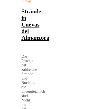
Playas
Strände
in
Cuevas
del
Almanzora
/
Die
Provinz
hat
zahlreiche
Strände
und
Buchten,
die
unvergleichlich
sind.
Nicht
nur
das