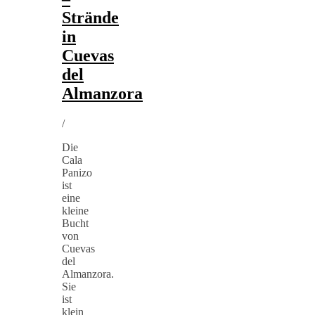
Strände
in
Cuevas
del
Almanzora
/
Die
Cala
Panizo
ist
eine
kleine
Bucht
von
Cuevas
del
Almanzora.
Sie
ist
klein