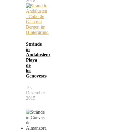
2018
Strände
in
Andalusien:
Playa
de
los
Genoveses
16.
Dezember
2015