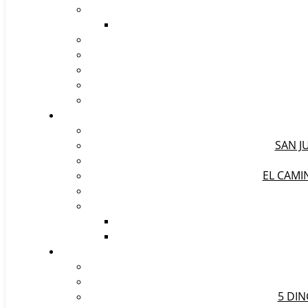
SAN J
EL CAMI
5 DIN