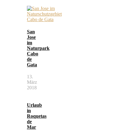
San
Jose
im
Naturpark
Cabo
de
Gata
13.
März
2018
Urlaub
in
Roquetas
de
Mar