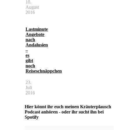
10.
August
2016
Lastminute
Angebote
nach
Andalusien
–
es
gibt
noch
Reiseschnäppchen
23.
Juli
2016
Hier könnt ihr euch meinen Kräuterplausch
Podcast anhören - oder ihr sucht ihn bei
Spotify