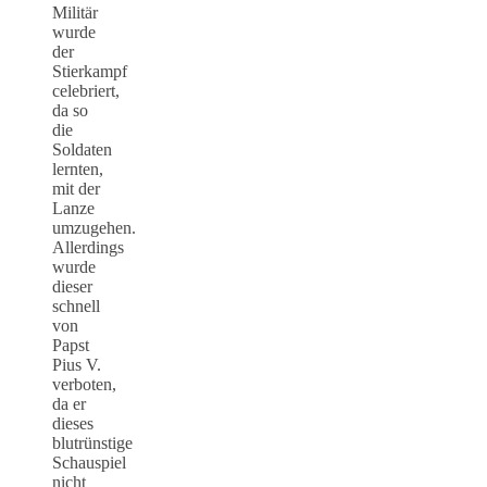
Militär
wurde
der
Stierkampf
celebriert,
da so
die
Soldaten
lernten,
mit der
Lanze
umzugehen.
Allerdings
wurde
dieser
schnell
von
Papst
Pius V.
verboten,
da er
dieses
blutrünstige
Schauspiel
nicht