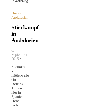
"Werbung".
Das ist
Andalusien
Stierkampf
in
Andalusien
6.
September
2015
/
Stierkämpfe
sind
mittlerweile
ein
heikles
Thema
hier in
Spanien.
Denn
nicht