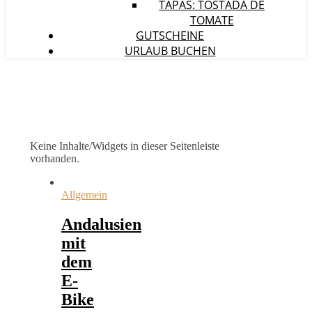
TAPAS: TOSTADA DE
TOMATE
GUTSCHEINE
URLAUB BUCHEN
Keine Inhalte/Widgets in dieser Seitenleiste
vorhanden.
Allgemein
Andalusien
mit
dem
E-
Bike