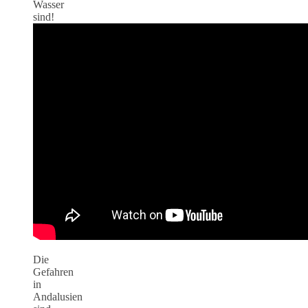
Wasser
sind!
Die
Gefahren
in
Andalusien