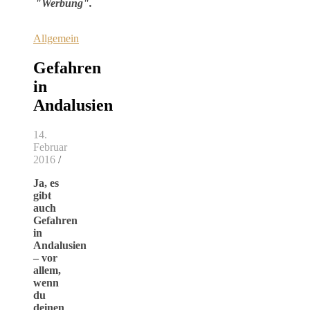
"Werbung".
Allgemein
Gefahren
in
Andalusien
14.
Februar
2016
/
Ja, es
gibt
auch
Gefahren
in
Andalusien
– vor
allem,
wenn
du
deinen