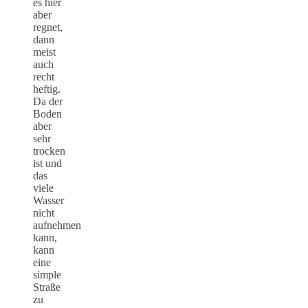
es hier
aber
regnet,
dann
meist
auch
recht
heftig.
Da der
Boden
aber
sehr
trocken
ist und
das
viele
Wasser
nicht
aufnehmen
kann,
kann
eine
simple
Straße
zu