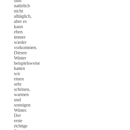
sind
natürlich
nicht
alltäglich,
aber es
kann
eben
immer
wieder
vorkommen.
Diesen
Winter
beispielsweise
hatten
wir
einen
sehr
schönen,
warmen
und
sonnigen
Winter.
Der
erste
richtige