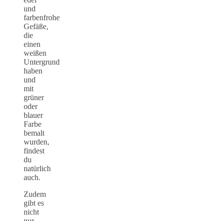
und
farbenfrohe
Gefäße,
die
einen
weißen
Untergrund
haben
und
mit
grüner
oder
blauer
Farbe
bemalt
wurden,
findest
du
natürlich
auch.
Zudem
gibt es
nicht
nur