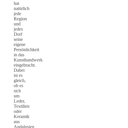
hat
natürlich
jede
Region
und
jedes
Dorf
seine
eigene
Persönlichkeit
in das
Kunsthandwerk
eingebracht.
Dabei
ist es
gleich,
ob es
sich
um
Leder,
Textilien
oder
Keramik
aus
Andalusien