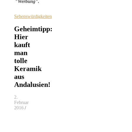
"Werbung".
Sehenswürdigkeiten
Geheimtipp:
Hier
kauft
man
tolle
Keramik
aus
Andalusien!
2.
Februar
2016
/