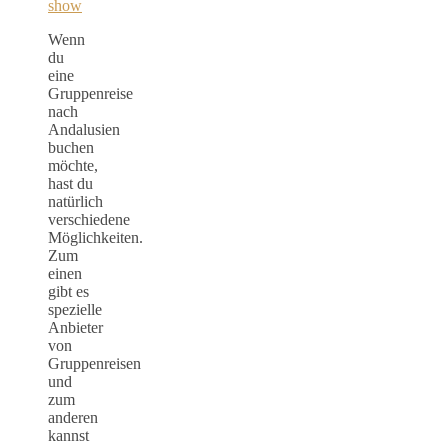
show
Wenn
du
eine
Gruppenreise
nach
Andalusien
buchen
möchte,
hast du
natürlich
verschiedene
Möglichkeiten.
Zum
einen
gibt es
spezielle
Anbieter
von
Gruppenreisen
und
zum
anderen
kannst