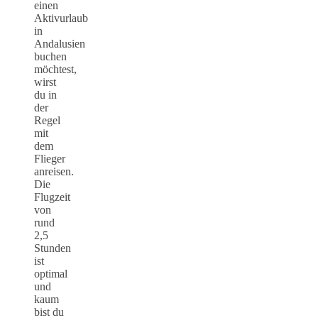
einen
Aktivurlaub
in
Andalusien
buchen
möchtest,
wirst
du in
der
Regel
mit
dem
Flieger
anreisen.
Die
Flugzeit
von
rund
2,5
Stunden
ist
optimal
und
kaum
bist du