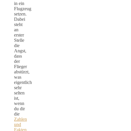
in ein
Flugzeug
setzen.
Dabei
steht
an
erster
Stelle
die
Angst,
dass
der
Flieger
abstürzt,
was
eigentlich
sehr
selten
ist,
wenn
du dir
die
Zahlen
und
Fakten