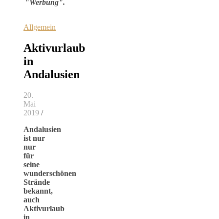
"Werbung".
Allgemein
Aktivurlaub
in
Andalusien
20.
Mai
2019
/
Andalusien
ist nur
nur
für
seine
wunderschönen
Strände
bekannt,
auch
Aktivurlaub
in