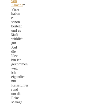
von
Almeria
“.
Viele
haben
es
schon
bestellt
und es
läuft
wirklich
gut.
Auf
die
Idee
bin ich
gekommen,
weil
ich
eigentlich
nur
Reiseführer
rund
um die
Ecke
Malaga