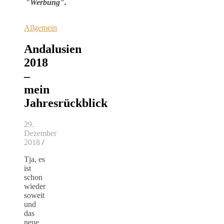
"Werbung".
Allgemein
Andalusien
2018
–
mein
Jahresrückblick
29.
Dezember
2018
/
Tja, es
ist
schon
wieder
soweit
und
das
neue