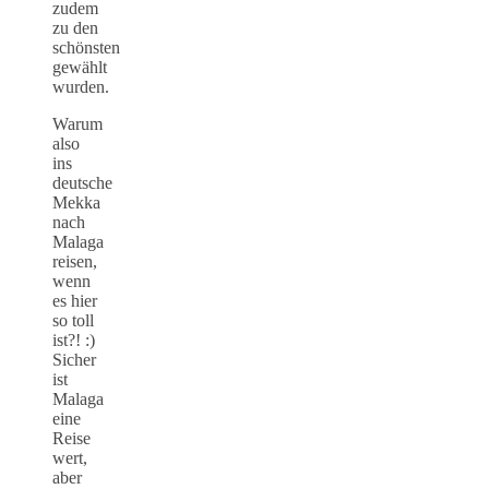
zudem
zu den
schönsten
gewählt
wurden.
Warum
also
ins
deutsche
Mekka
nach
Malaga
reisen,
wenn
es hier
so toll
ist?! :)
Sicher
ist
Malaga
eine
Reise
wert,
aber