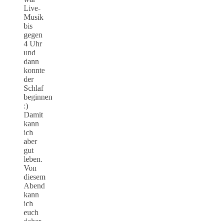
Live-
Musik
bis
gegen
4 Uhr
und
dann
konnte
der
Schlaf
beginnen
:)
Damit
kann
ich
aber
gut
leben.
Von
diesem
Abend
kann
ich
euch