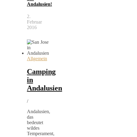
Andalusien!
2.
Februar
2016
Allgemein
Camping
in
Andalusien
/
Andalusien,
das
bedeutet
wildes
Temperament,