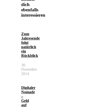
dich
ebenfalls
interessieren
Zum
Jahresende
folgt
natürlich
ein
Rückblick
30.
Dezember
2014
Digitaler
Nomade
–
Geld
auf