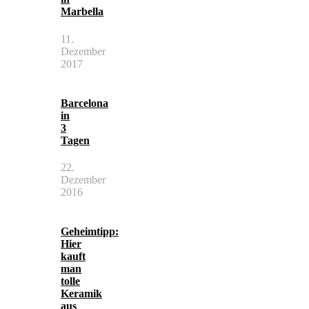
Marbella
11.
Dezember
2017
Barcelona
in
3
Tagen
22.
Dezember
2016
Geheimtipp:
Hier
kauft
man
tolle
Keramik
aus