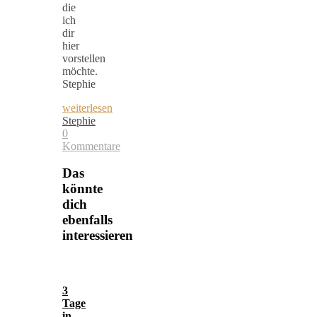
die
ich
dir
hier
vorstellen
möchte.
Stephie
weiterlesen
Stephie
0
Kommentare
Das
könnte
dich
ebenfalls
interessieren
3
Tage
in