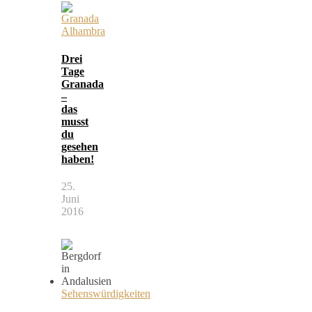
Drei
Tage
Granada
–
das
musst
du
gesehen
haben!
25.
Juni
2016
Sehenswürdigkeiten