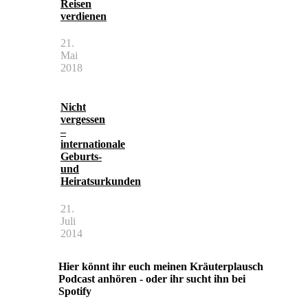
Reisen
verdienen
21.
Mai
2018
Nicht
vergessen
–
internationale
Geburts-
und
Heiratsurkunden
21.
Juli
2014
Hier könnt ihr euch meinen Kräuterplausch
Podcast anhören - oder ihr sucht ihn bei
Spotify