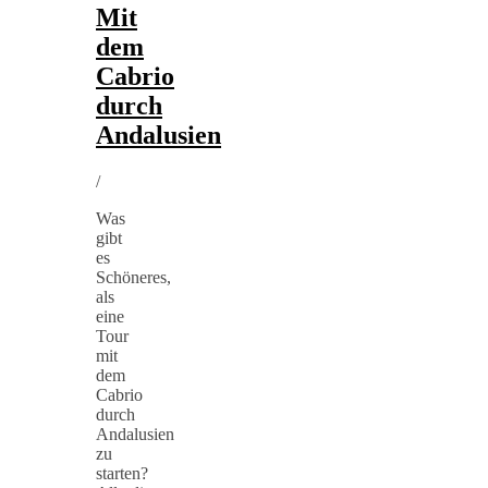
Mit
dem
Cabrio
durch
Andalusien
/
Was
gibt
es
Schöneres,
als
eine
Tour
mit
dem
Cabrio
durch
Andalusien
zu
starten?