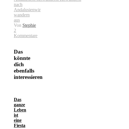
nach
Andalusien
wir
wandern
aus
Von
Stephie
2
Kommentare
Das
könnte
dich
ebenfalls
interessieren
Das
ganze
Leben
ist
eine
Fiesta