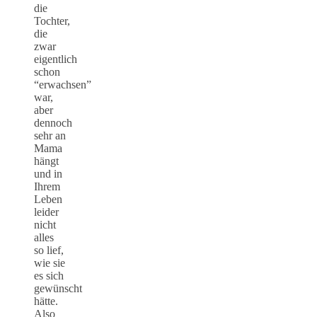
die
Tochter,
die
zwar
eigentlich
schon
“erwachsen”
war,
aber
dennoch
sehr an
Mama
hängt
und in
Ihrem
Leben
leider
nicht
alles
so lief,
wie sie
es sich
gewünscht
hätte.
Also