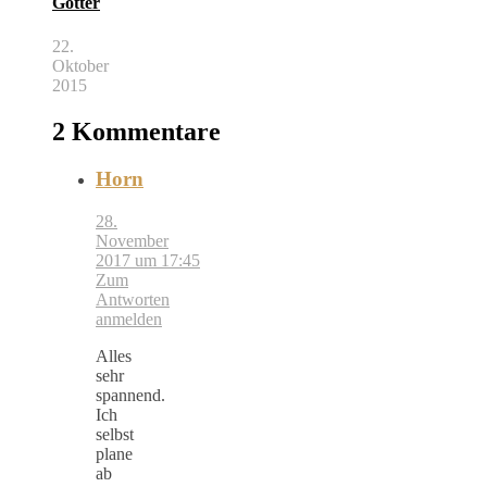
Götter
22.
Oktober
2015
2 Kommentare
Horn
28.
November
2017 um 17:45
Zum
Antworten
anmelden
Alles
sehr
spannend.
Ich
selbst
plane
ab