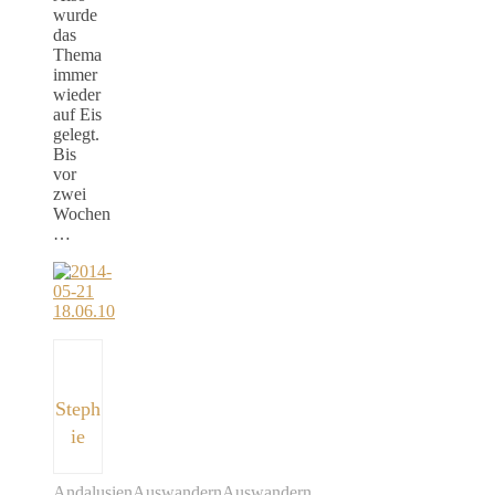
wurde
das
Thema
immer
wieder
auf Eis
gelegt.
Bis
vor
zwei
Wochen
…
Steph
ie
Andalusien
Auswandern
Auswandern