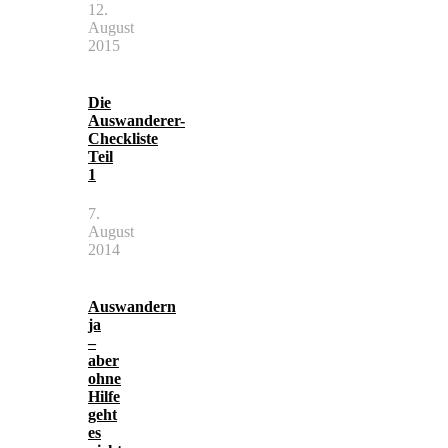
12.
August
2015
Die
Auswanderer-
Checkliste
Teil
1
7.
August
2014
Auswandern
ja
–
aber
ohne
Hilfe
geht
es