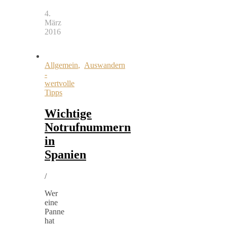
4.
März
2016
Allgemein
,
Auswandern
-
wertvolle
Tipps
Wichtige
Notrufnummern
in
Spanien
/
Wer
eine
Panne
hat