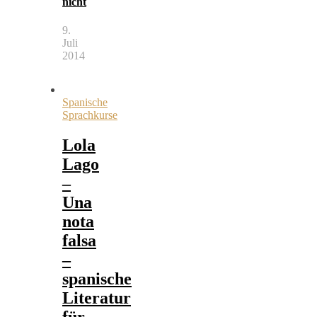
nicht
9.
Juli
2014
Spanische
Sprachkurse
Lola
Lago
–
Una
nota
falsa
–
spanische
Literatur
für