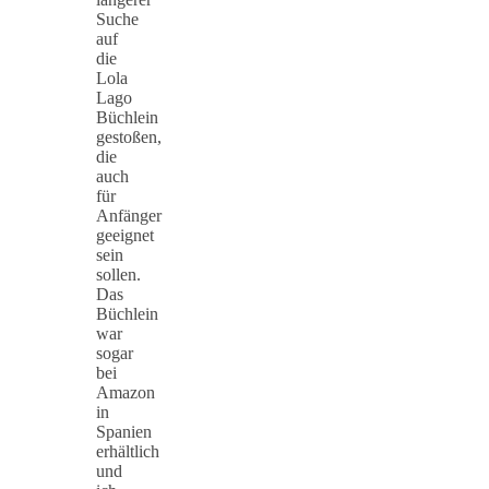
Suche
auf
die
Lola
Lago
Büchlein
gestoßen,
die
auch
für
Anfänger
geeignet
sein
sollen.
Das
Büchlein
war
sogar
bei
Amazon
in
Spanien
erhältlich
und