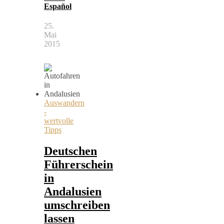
Español
25.
Mai
2015
Auswandern
-
wertvolle
Tipps
Deutschen
Führerschein
in
Andalusien
umschreiben
lassen