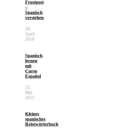
Frustpost
–
Spanisch
verstehen
20.
April
2018
Spanisch
lernen
mit
Curso
Español
25.
Mai
2015
Kleines
spanisches
Reisewörterbuch